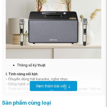
Thông số kỹ thuật
I. Tính năng nổi bật:
- Chuyên dùng hát karaoke, nghe nhạc.
- Công nghệ xử lý âm thanh kỹ thuật số DSP.
Xem thêm bài viết
- Thiết kế 03 bộ DSP. 1 bộ dùng riêng cho Bluetooth, 1 bộ xử
lý âm sắc cho phần nhạc và 1 bộ xử lý âm sắc cho phần
micro.
Sản phẩm cùng loại
- Kèm 02 Micro không dây vỏ kim loại, đầu thu chất lượng