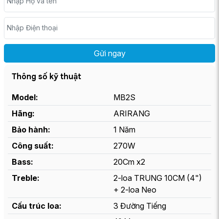
Nhập Họ và tên
Nhập Điện thoại
Thông số kỹ thuật
Model:
MB2S
Hãng:
ARIRANG
Bảo hành:
1 Năm
Công suất:
270W
Bass:
20Cm x2
Treble:
2-loa TRUNG 10CM (4")
+ 2-loa Neo
Cấu trúc loa:
3 Đường Tiếng