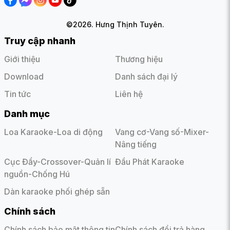
OPT:
Ngõ vào âm thanh số Optical.
4. Điện áp sử dụng:
Bộ chuyển điện.
- Điện áp đầu vào 110 - 240V AC, 50/60Hz. Điện áp đầu ra:
©2026. Hưng Thịnh Tuyên.
21.5V DC, 4Ah.
Truy cập nhanh
5. Pin sạc LiFePo4:
19.2V DC, 6000 mAh.
6. Kích thước(DxRxC):
500 x 280 x 280 mm. Có bao bì:
Giới thiệu
Thương hiệu
565 x 355 x 390 mm.
Download
Danh sách đại lý
7. Khối lượng tịnh/ có bao bì:
14.3Kg/ 17.5Kg.
8. Phụ kiện kèm theo
Tin tức
Liên hệ
- Adaptor: INPUT 110V - 240V AC, 50/60Hz. OUTPUT 21.5V
DC, 4A
Danh mục
- 02 Micro không dây, túi đựng micro.
9. Bảo hành:
12 tháng.
Loa Karaoke-Loa di động
Vang cơ-Vang số-Mixer-
Nâng tiếng
Cục Đẩy-Crossover-Quản lí
Đầu Phát Karaoke
nguồn-Chống Hú
Dàn karaoke phối ghép sẵn
Chính sách
Chính sách bảo mật thông tin
Chính sách đổi trả hàng